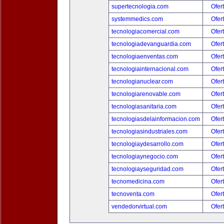
supertecnologia.com
Ofer
systemmedics.com
Ofer
tecnologiacomercial.com
Ofer
tecnologiadevanguardia.com
Ofer
tecnologiaenventas.com
Ofer
tecnologiainternacional.com
Ofer
tecnologianuclear.com
Ofer
tecnologiarenovable.com
Ofer
tecnologiasanitaria.com
Ofer
tecnologiasdelainformacion.com
Ofer
tecnologiasindustriales.com
Ofer
tecnologiaydesarrollo.com
Ofer
tecnologiaynegocio.com
Ofer
tecnologiayseguridad.com
Ofer
tecnomedicina.com
Ofer
tecnoventa.com
Ofer
vendedorvirtual.com
Ofer