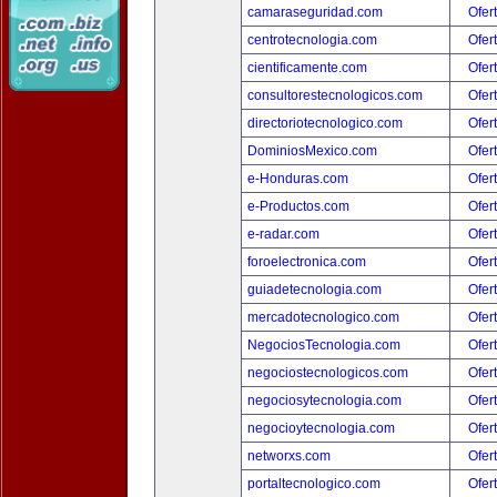
camaraseguridad.com
Ofer
centrotecnologia.com
Ofer
cientificamente.com
Ofer
consultorestecnologicos.com
Ofer
directoriotecnologico.com
Ofer
DominiosMexico.com
Ofer
e-Honduras.com
Ofer
e-Productos.com
Ofer
e-radar.com
Ofer
foroelectronica.com
Ofer
guiadetecnologia.com
Ofer
mercadotecnologico.com
Ofer
NegociosTecnologia.com
Ofer
negociostecnologicos.com
Ofer
negociosytecnologia.com
Ofer
negocioytecnologia.com
Ofer
networxs.com
Ofer
portaltecnologico.com
Ofer