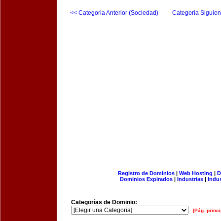
<< Categoria Anterior (Sociedad)
Categoria Siguien
Registro de Dominios
|
Web Hosting
|
D
Dominios Expirados
|
Industrias
|
Indu
Categorías de Dominio:
[Pág. princi