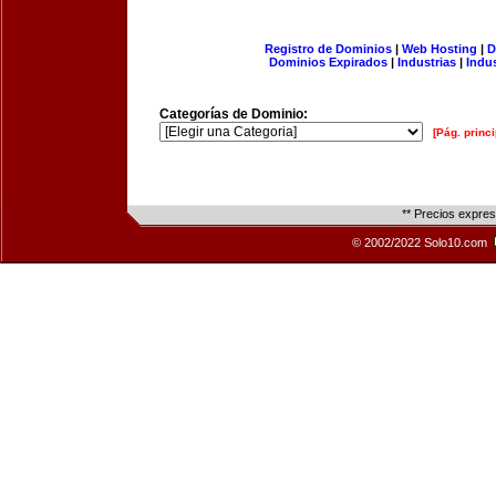
Registro de Dominios
|
Web Hosting
|
D
Dominios Expirados
|
Industrias
|
Indu
Categorías de Dominio:
[Pág. princi
** Precios expre
© 2002/2022 Solo10.com