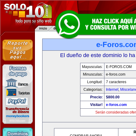
e-Foros.co
El dueño de este dominio lo ha
Mayusculas:
E-FOROS.COM
Minusculas:
e-foros.com
Longitud:
7 caracteres
Categorias:
Internet
,
Miscelane
Precio:
$800.00
Visitar!
e-foros.com
Serán consideradas ofer
R