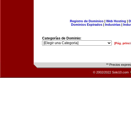
Registro de Dominios
|
Web Hosting
|
D
Dominios Expirados
|
Industrias
|
Indu
Categorías de Dominio:
[Pág. princi
** Precios expre
© 2002/2022 Solo10.com