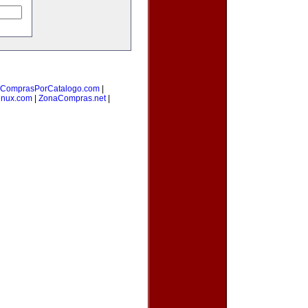
ComprasPorCatalogo.com
|
inux.com
|
ZonaCompras.net
|