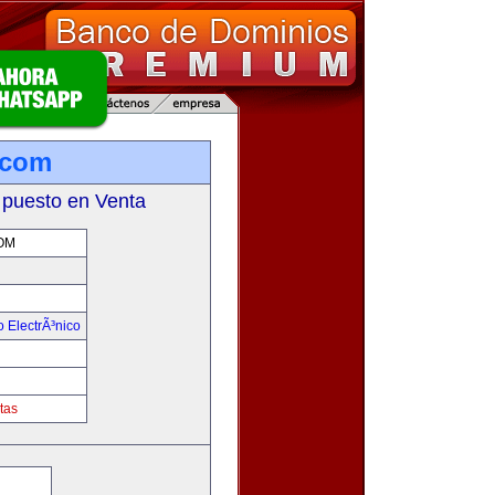
.com
 puesto en Venta
OM
 ElectrÃ³nico
!
tas