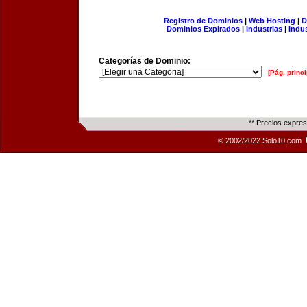
Registro de Dominios
|
Web Hosting
|
D
Dominios Expirados
|
Industrias
|
Indu
Categorías de Dominio:
[Pág. princi
** Precios expre
© 2002/2022 Solo10.com