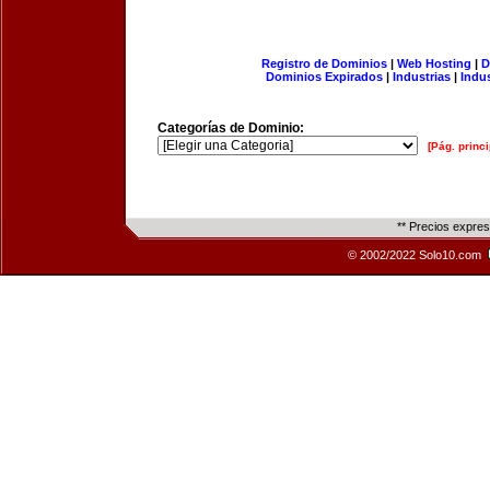
Registro de Dominios
|
Web Hosting
|
D
Dominios Expirados
|
Industrias
|
Indu
Categorías de Dominio:
[Pág. princi
** Precios expre
© 2002/2022 Solo10.com