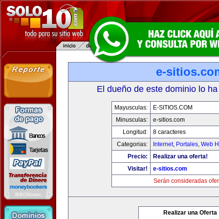
e-sitios.co
El dueño de este dominio lo ha
Mayusculas:
E-SITIOS.COM
Minusculas:
e-sitios.com
Longitud:
8 caracteres
Categorias:
Internet
,
Portales
,
Web Ho
Precio:
Realizar una oferta!
Visitar!
e-sitios.com
Serán consideradas ofer
Realizar una Oferta