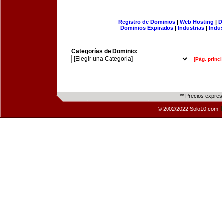
Registro de Dominios
|
Web Hosting
|
D
Dominios Expirados
|
Industrias
|
Indu
Categorías de Dominio:
[Pág. princi
** Precios expre
© 2002/2022 Solo10.com