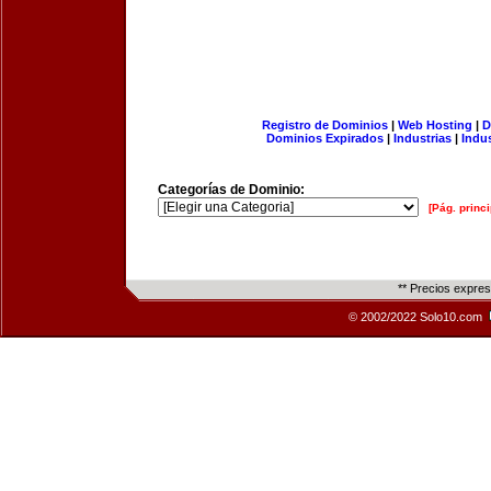
Registro de Dominios
|
Web Hosting
|
D
Dominios Expirados
|
Industrias
|
Indu
Categorías de Dominio:
[Pág. princi
** Precios expre
© 2002/2022 Solo10.com