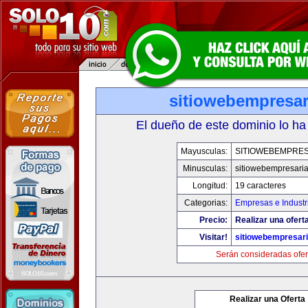
sitiowebempresar
El dueño de este dominio lo ha
Mayusculas:
SITIOWEBEMPRES
Minusculas:
sitiowebempresaria
Longitud:
19 caracteres
Categorias:
Empresas e Industr
Precio:
Realizar una oferta
Visitar!
sitiowebempresari
Serán consideradas ofer
Realizar una Oferta