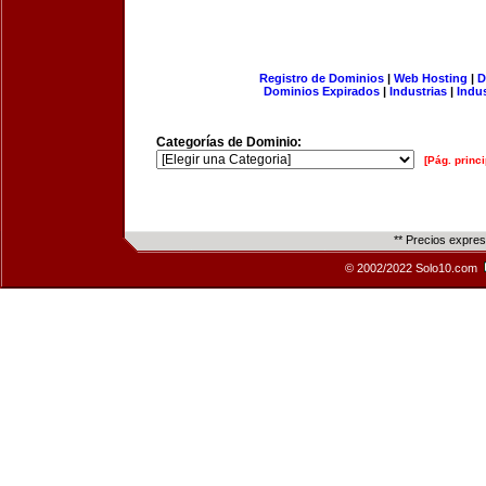
Registro de Dominios
|
Web Hosting
|
D
Dominios Expirados
|
Industrias
|
Indu
Categorías de Dominio:
[Pág. princi
** Precios expre
© 2002/2022 Solo10.com