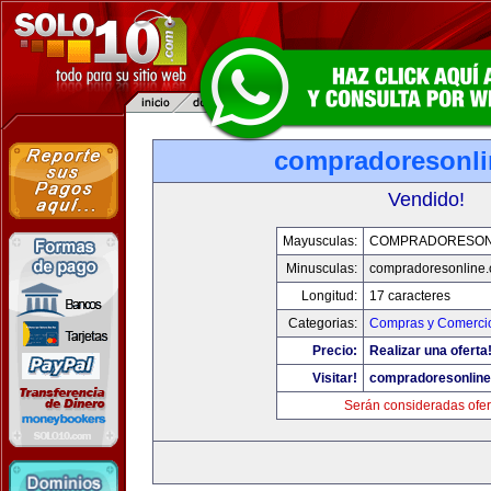
compradoresonl
Vendido!
Mayusculas:
COMPRADORESON
Minusculas:
compradoresonline
Longitud:
17 caracteres
Categorias:
Compras y Comercio
Precio:
Realizar una oferta
Visitar!
compradoresonlin
Serán consideradas ofer