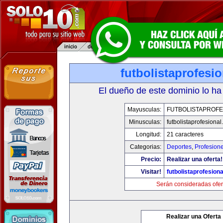
futbolistaprofesi
El dueño de este dominio lo ha
Mayusculas:
FUTBOLISTAPROFE
Minusculas:
futbolistaprofesiona
Longitud:
21 caracteres
Categorias:
Deportes
,
Profesion
Precio:
Realizar una oferta!
Visitar!
futbolistaprofesion
Serán consideradas ofer
Realizar una Oferta