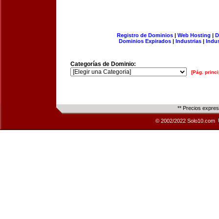
Registro de Dominios
|
Web Hosting
|
D
Dominios Expirados
|
Industrias
|
Indu
Categorías de Dominio:
[Pág. princi
** Precios expre
© 2002/2022 Solo10.com