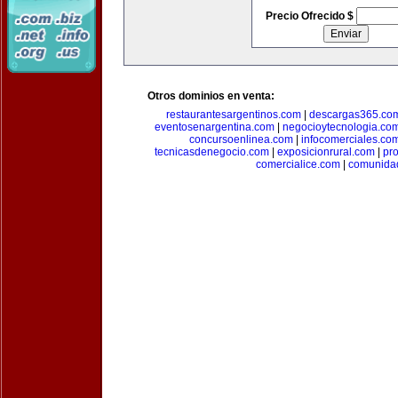
Precio Ofrecido $
Otros dominios en venta:
restaurantesargentinos.com
|
descargas365.co
eventosenargentina.com
|
negocioytecnologia.co
concursoenlinea.com
|
infocomerciales.co
tecnicasdenegocio.com
|
exposicionrural.com
|
pr
comercialice.com
|
comunidad