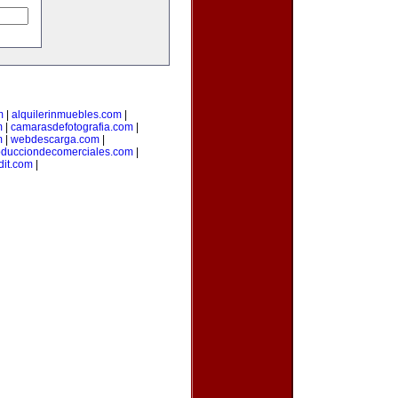
m
|
alquilerinmuebles.com
|
m
|
camarasdefotografia.com
|
m
|
webdescarga.com
|
oducciondecomerciales.com
|
it.com
|