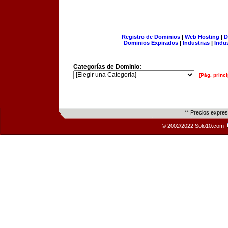
Registro de Dominios
|
Web Hosting
|
D
Dominios Expirados
|
Industrias
|
Indu
Categorías de Dominio:
[Pág. princi
** Precios expre
© 2002/2022 Solo10.com