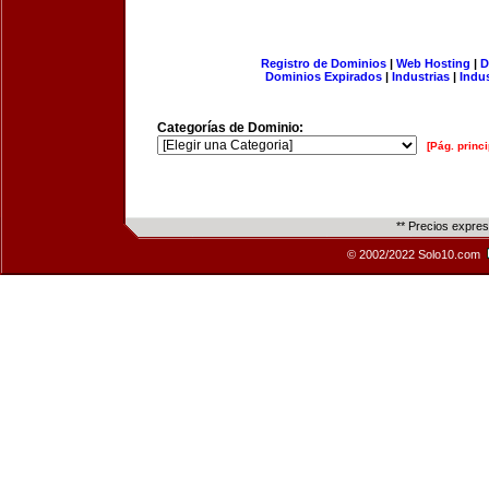
Registro de Dominios
|
Web Hosting
|
D
Dominios Expirados
|
Industrias
|
Indu
Categorías de Dominio:
[Pág. princi
** Precios expre
© 2002/2022 Solo10.com