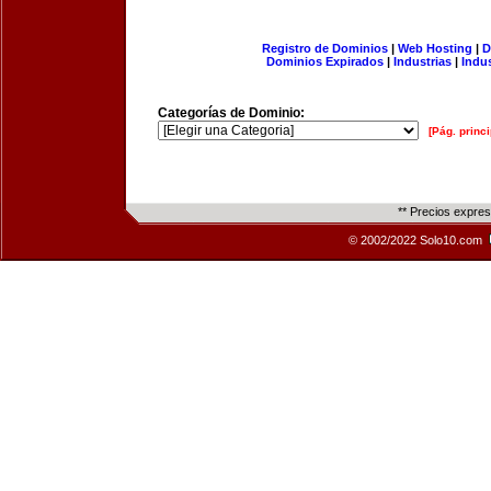
Registro de Dominios
|
Web Hosting
|
D
Dominios Expirados
|
Industrias
|
Indu
Categorías de Dominio:
[Pág. princi
** Precios expre
© 2002/2022 Solo10.com