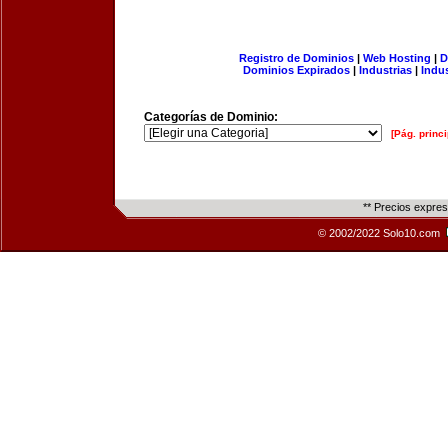
Registro de Dominios
|
Web Hosting
|
D
Dominios Expirados
|
Industrias
|
Indu
Categorías de Dominio:
[Pág. princi
** Precios expre
© 2002/2022 Solo10.com