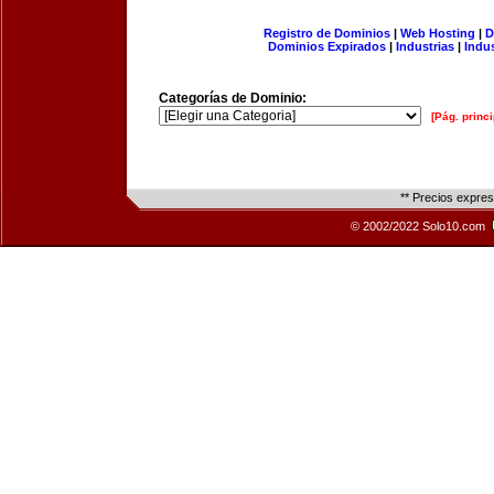
Registro de Dominios
|
Web Hosting
|
D
Dominios Expirados
|
Industrias
|
Indu
Categorías de Dominio:
[Pág. princi
** Precios expre
© 2002/2022 Solo10.com