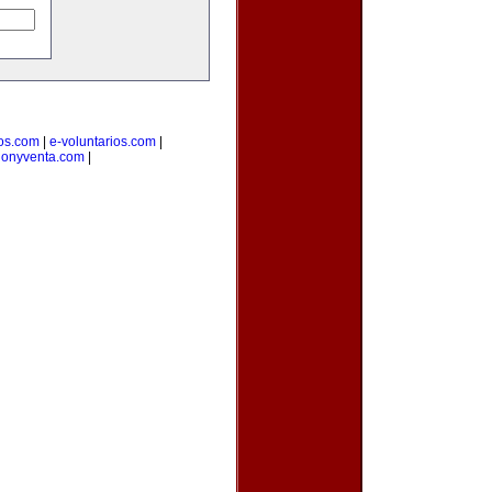
ios.com
|
e-voluntarios.com
|
cionyventa.com
|