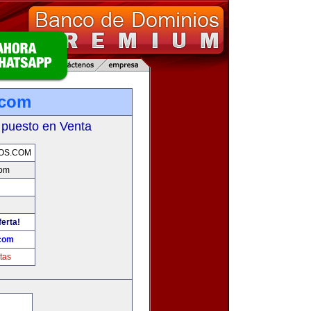
.com
 puesto en Venta
OS.COM
com
ferta!
.com
tas