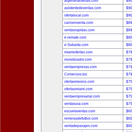
argentinaofertas.com
$9
asistentedeventas.com
$9
ofertalocal.com
$9
carroenventa.com
$8
ventasrapidas.com
$8
e-remate.com
$8
e-Subasta.com
$8
miamiofertas.com
$7
monetizador.com
$7
ventaempresas.com
$7
Comercios.biz
$7
ofertasmexico.com
$7
ofertasmiami.com
$7
ventaempresarial.com
$7
ventasusa.com
$7
escuelaventas.com
$6
remerasdefutbol.com
$6
ventadepasajes.com
$6